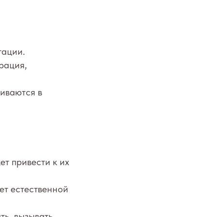
тации.
рация,
иваются в
т привести к их
ет естественной
ть, вызывать