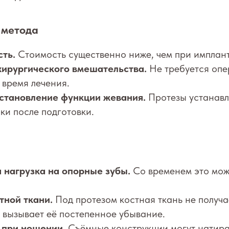
 метода
ть.
Стоимость существенно ниже, чем при имплан
хирургического вмешательства.
Не требуется опе
 время лечения.
становление функции жевания.
Протезы устанавл
ки после подготовки.
нагрузка на опорные зубы.
Со временем это може
тной ткани.
Под протезом костная ткань не получа
о вызывает её постепенное убывание.
 при ношении.
Съёмные конструкции могут натира