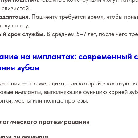
 слизистой.
адаптация.
Пациенту требуется время, чтобы прив
елу во рту.
й срок службы.
В среднем 5–7 лет, после чего тр
ание на имплантах: современный 
ния зубов
нтация — это методика, при которой в костную тк
новые импланты, выполняющие функцию корней зуб
нки, мосты или полные протезы.
логического протезирования
онка на импланте