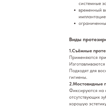
системные з
временный в
имплантацие
ограниченны
Виды протезир
1.Съёмные прот
Применяются при 
Изготавливаются 
Подходят для вос
гигиены.
2.Мостовидные 
Фиксируются на о
отсутствующих зу
хорошую эстетику