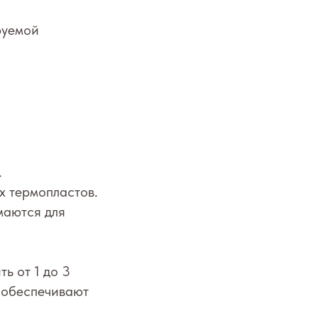
руемой
.
х термопластов.
маются для
ь от 1 до 3
 обеспечивают