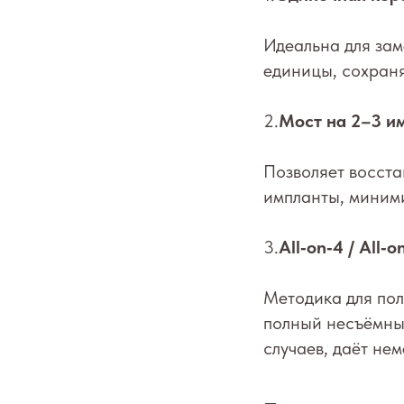
Идеальна для зам
единицы, сохраня
2.
Мост на 2–3 и
Позволяет восста
импланты, миними
3.
All‑on‑4 / All‑o
Методика для пол
полный несъёмный
случаев, даёт не