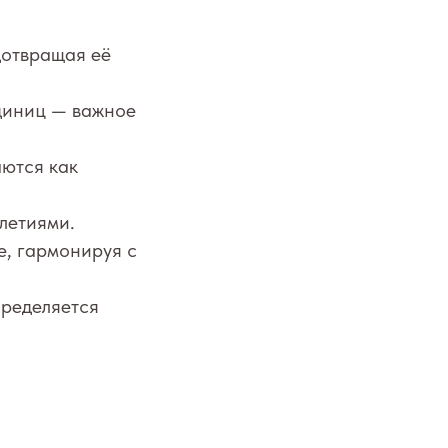
дотвращая её
диниц — важное
ются как
летиями.
е, гармонируя с
ределяется