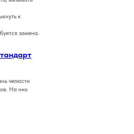
ыкнуть к
ебуется замена.
стандарт
ань челюсти
ов. На них