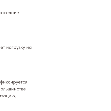
 соседние
ет нагрузку на
 фиксируется
большинстве
итацию.