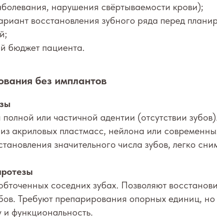
аболевания, нарушения свёртываемости крови);
ариант восстановления зубного ряда перед плани
й;
й бюджет пациента.
ования без имплантов
езы
полной или частичной адентии (отсутствии зубов)
из акриловых пластмасс, нейлона или современны
становления значительного числа зубов, легко сни
протезы
бточенных соседних зубах. Позволяют восстановит
бов. Требуют препарирования опорных единиц, но
 и функциональность.