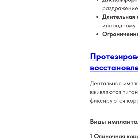
раздражение
Длительная 
инородному т
Ограниченны
Протезиров
восстановле
Дентальная импла
вживляются тита
фиксируются коро
Виды импланто
1.
Одиночная кор