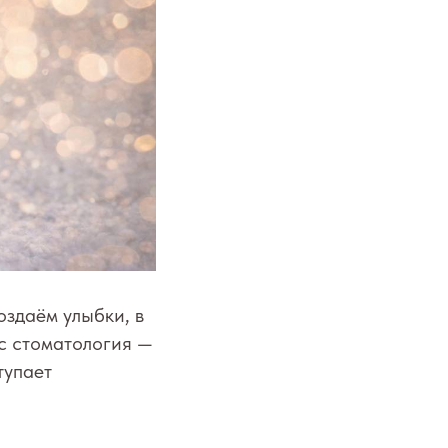
оздаём улыбки, в
с стоматология —
тупает