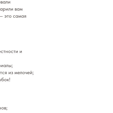
евали
дарили вам
 — это самая
стности и
риалы;
тся из мелочей;
ыбок!
нов;