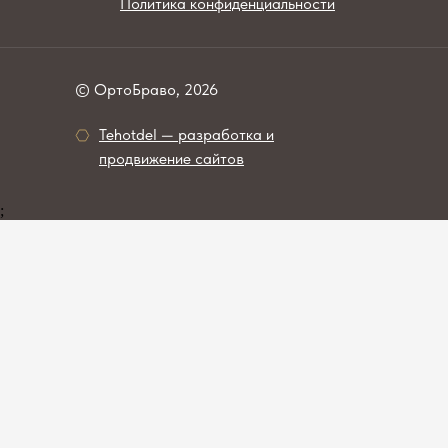
Политика конфиденциальности
© ОртоБраво, 2026
Tehotdel — разработкa и
продвижение сайтов
;